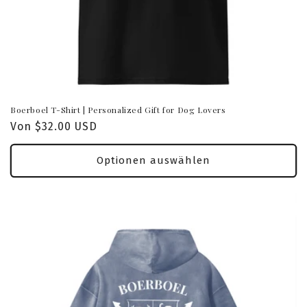
Boerboel T-Shirt | Personalized Gift for Dog Lovers
Normaler
Von $32.00 USD
Preis
Optionen auswählen