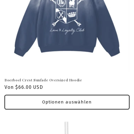
Boerboel Crest Sunfade Oversized Hoodie
Normaler
Von $66.00 USD
Preis
Optionen auswählen