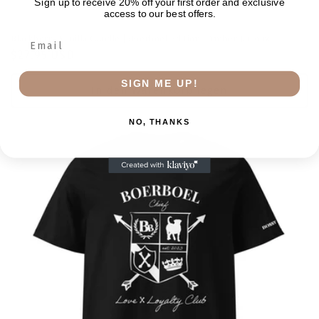
Sign up to receive 20% off your first order and exclusive
access to our best offers.
Blackberry Vanilla Candle | Boerboel Edition | Amber Jar 9oz
Normaler
$27.95 USD
Preis
SIGN ME UP!
In den Warenkorb legen
NO, THANKS