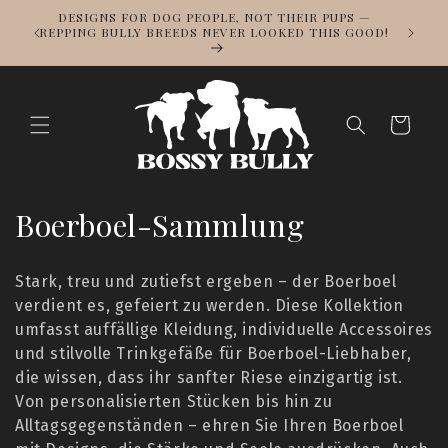
Direkt
DESIGNS FOR DOG PEOPLE, NOT THEIR PUPS —
zum
0 %
REPPING BULLY BREEDS NEVER LOOKED THIS GOOD!
Inhalt
Warenkorb
K
Boerboel-Sammlung
a
Stark, treu und zutiefst ergeben – der Boerboel
t
verdient es, gefeiert zu werden. Diese Kollektion
umfasst auffällige Kleidung, individuelle Accessoires
e
und stilvolle Trinkgefäße für Boerboel-Liebhaber,
g
die wissen, dass ihr sanfter Riese einzigartig ist.
Von personalisierten Stücken bis hin zu
o
Alltagsgegenständen – ehren Sie Ihren Boerboel