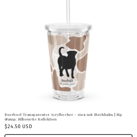
Boerboel Transparenter Acrylbecher – 16oz mit Strohhalm | Sip
&amp; Silhouette Kollektion
Normaler
$24.50 USD
Preis