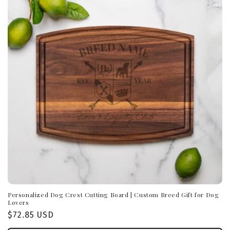
Personalized Dog Crest Cutting Board | Custom Breed Gift for Dog
Lovers
Normaler
$72.85 USD
Preis