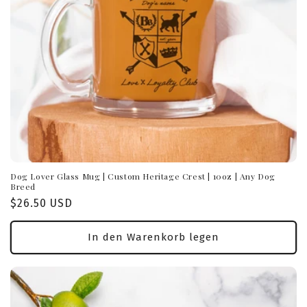
Dog Lover Glass Mug | Custom Heritage Crest | 10oz | Any Dog
Breed
Normaler
$26.50 USD
Preis
In den Warenkorb legen