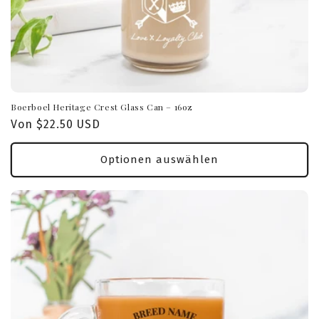
Boerboel Heritage Crest Glass Can – 16oz
Normaler
Von $22.50 USD
Preis
Optionen auswählen