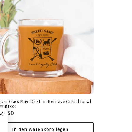
ver Glass Mug | Custom Heritage Crest | 10oz |
og Breed
aler
50 USD
In den Warenkorb legen