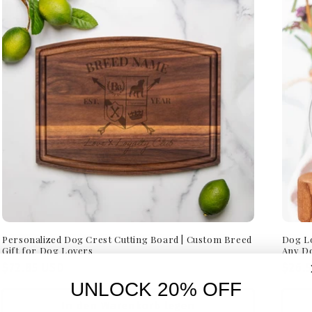
Personalized Dog Crest Cutting Board | Custom Breed
Dog Lo
Gift for Dog Lovers
Any D
Normaler
$72.85 USD
Norm
$26.
Preis
Preis
UNLOCK 20% OFF
In den Warenkorb legen