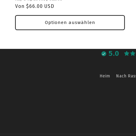
Normaler
Von $66.00 USD
Preis
Optionen auswählen
5.0
Heim
Nach Ras