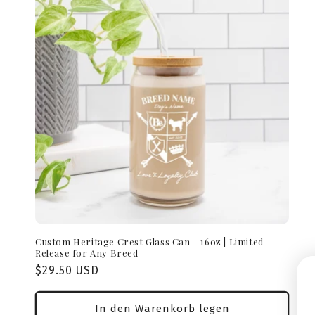
g
o
r
i
e
:
Custom Heritage Crest Glass Can – 16oz | Limited
Release for Any Breed
Normaler
$29.50 USD
Preis
In den Warenkorb legen