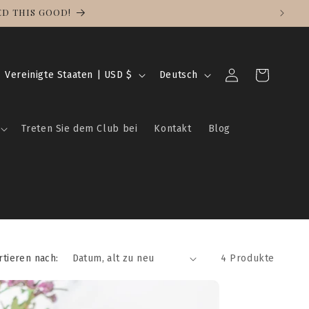
ED THIS GOOD!
L
S
Einloggen
Warenkorb
Vereinigte Staaten | USD $
Deutsch
a
p
n
r
Treten Sie dem Club bei
Kontakt
Blog
d
a
/
c
R
h
e
e
g
i
rtieren nach:
4 Produkte
o
n