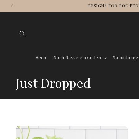
Direkt
DESIGNS FOR DOG PEO
zum
Inhalt
Heim
Nach Rasse einkaufen
Sammlunge
K
Just Dropped
a
t
e