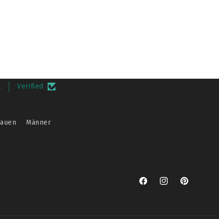
.
Verified
rauen
Männer
Facebook
Instagram
Pinterest